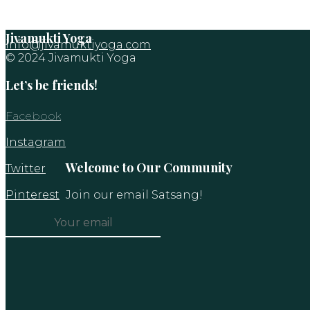
Jivamukti Yoga
info@jivamuktiyoga.com
© 2024 Jivamukti Yoga
Let’s be friends!
Facebook
Instagram
Welcome to Our Community
Twitter
Pinterest
Join our email Satsang!
Constant
Contact
Use.
Please
leave