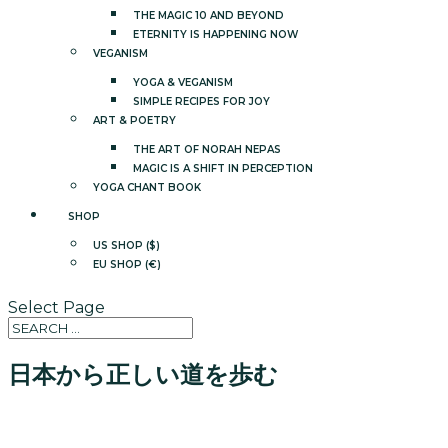
THE MAGIC 10 AND BEYOND
ETERNITY IS HAPPENING NOW
VEGANISM
YOGA & VEGANISM
SIMPLE RECIPES FOR JOY
ART & POETRY
THE ART OF NORAH NEPAS
MAGIC IS A SHIFT IN PERCEPTION
YOGA CHANT BOOK
SHOP
US SHOP ($)
EU SHOP (€)
Select Page
日本から正しい道を歩む