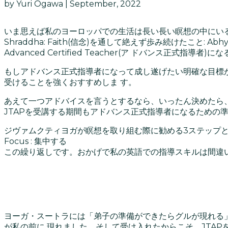
by Yuri Ogawa | September, 2022
いま思えば私のヨーロッパでの生活は長い長い瞑想の中にい
Shraddha: Faith(信念)を通して絶えず歩み続けたこと: Abhy
Advanced Certified Teacher(ア ドバンス
もしアドバンス正式指導者になって成し遂げたい明確な目標が
受けることを強くおすすめしま す。
あえて一つアドバイスを言うとするなら、いったん決めたら
JTAPを受講する期間もアドバンス正式指導者になるための
ジヴァムクティヨガが瞑想を取り組む際に勧める3ステップとやり方は同じです。 Ch
Focus : 集中する
この繰り返しです。おかげで私の英語での指導スキルは間違
ヨーガ・スートラには「弟子の準備ができたらグルが現れる
が私の前に 現れました。そして受け入れたからこそ、JTA