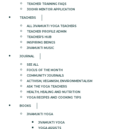
TEACHER TRAINING FAQS
300HR MENTOR APPLICATION
TEACHERS
ALL JIVAMUKTI YOGA TEACHERS
TEACHER PROFILE ADMIN
TEACHER’S HUB
INSPIRING BEINGS
JIVAMUKTI MUSIC
JOURNAL
SEE ALL
FOCUS OF THE MONTH
COMMUNITY JOURNALS
ACTIVISM, VEGANISM, ENVIRONMENTALISM
ASK THE YOGA TEACHERS
HEALTH, HEALING AND NUTRITION
YOGA RECIPES AND COOKING TIPS
BOOKS
JIVAMUKTI YOGA
JIVAMUKTI YOGA
YOGA ASSISTS