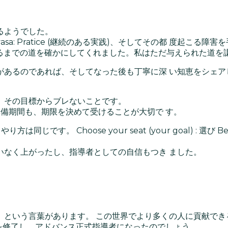
るようでした。
asa: Pratice (継続のある実践)、そしてその都 度起こる障害を手放し
正式指導者)になるまでの道を確かにしてくれました。私はただ与えられた
あるのであれば、そしてなった後も丁寧に深 い知恵をシェアし
、その目標からブレないことです。
準備期間も、期限を決めて受けることが大切で す。
oose your seat (your goal) : 選び Be still 
いなく上がったし、指導者としての自信もつき ました。
」という言葉があります。 この世界でより多くの人に貢献でき
Pを修了し、アドバンス正式指導者になったのでしょう。