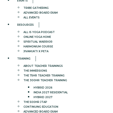
EVENTS
TRIBE GATHERING
ADVANCED BOARD EXAM
ALL EVENTS
RESOURCES
ALL IS YOGA PODCAST
ONLINE YOGA HOME
SPIRITUAL WARRIOR
HARMONIUM COURSE
JIVAMUKTI X PETA
TRAINING
ABOUT TEACHER TRAININGS
THE IMMERSIONS
THE 75HR TEACHER TRAINING
THE 300HR TEACHER TRAINING
HYBRID 2026
INDIA 2027 RESIDENTIAL
HYBRID 2027
THE 500HR JTAP
CONTINUING EDUCATION
ADVANCED BOARD EXAM