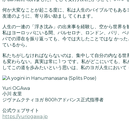
何か大変なことが起こる度に、私は人生のバイブルでもある
友達のように、寄り添い励まし てくれます。
人生の一連の「浮き沈み」の出来事を経験し、空から世界を観
私はヨーロッパにいる間、バルセロナ、ロンドン、パリ、ベルリ
パでの滞在を振り返っても、今では大したことではな かった
ているから。
私たちがしなければならないのは、集中して自分の内なる世
も変わらない。真実は常に 1 つ です。私がどこにいても、
してこの道を歩みたいという思いは、私のヨガ人生において
Yuri OGAwa
小川 友里
ジヴァムクティヨガ 800hアドバンス正式指導者
公式ウェブサイト
https://yuriogawa.jp