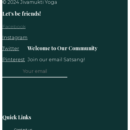
© 2024 Jivamukti Yoga
Let’s be friends!
Facebook
Instagram
Welcome to Our Community
Twitter
Pinterest
Join our email Satsang!
Constant
Contact
Use.
Please
leave
this
Quick Links
field
blank.
Contact us