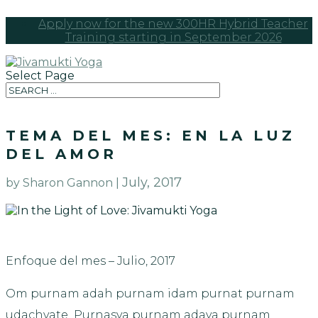
Apply now for the new 300HR Hybrid Teacher
Training starting in September 2026
Select Page
TEMA DEL MES: EN LA LUZ
DEL AMOR
July, 2017
by Sharon Gannon |
Enfoque del mes – Julio, 2017
Om purnam adah purnam idam purnat purnam
udachyate Purnasya purnam adaya purnam